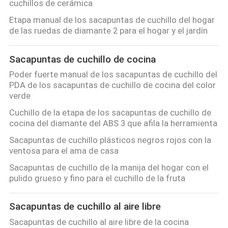
cuchillos de cerámica
RECORRIDO
Etapa manual de los sacapuntas de cuchillo del hogar
POR
de las ruedas de diamante 2 para el hogar y el jardín
LA
FÁBRICA
Sacapuntas de cuchillo de cocina
Poder fuerte manual de los sacapuntas de cuchillo del
PDA de los sacapuntas de cuchillo de cocina del color
CONTROL
verde
DE
Cuchillo de la etapa de los sacapuntas de cuchillo de
cocina del diamante del ABS 3 que afila la herramienta
CALIDAD
Sacapuntas de cuchillo plásticos negros rojos con la
ventosa para el ama de casa
CONTACTA
Sacapuntas de cuchillo de la manija del hogar con el
CON
pulido grueso y fino para el cuchillo de la fruta
NOSOTROS
Sacapuntas de cuchillo al aire libre
Sacapuntas de cuchillo al aire libre de la cocina
NOTICIAS