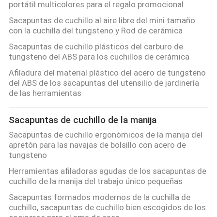
portátil multicolores para el regalo promocional
Sacapuntas de cuchillo al aire libre del mini tamaño
CASOS
con la cuchilla del tungsteno y Rod de cerámica
DE
Sacapuntas de cuchillo plásticos del carburo de
tungsteno del ABS para los cuchillos de cerámica
TRABAJO
Afiladura del material plástico del acero de tungsteno
del ABS de los sacapuntas del utensilio de jardinería
SOLICITAR
de las herramientas
UNA
Sacapuntas de cuchillo de la manija
CITA
Sacapuntas de cuchillo ergonómicos de la manija del
apretón para las navajas de bolsillo con acero de
MAPA
tungsteno
DEL
Herramientas afiladoras agudas de los sacapuntas de
cuchillo de la manija del trabajo único pequeñas
SITIO
Sacapuntas formados modernos de la cuchilla de
cuchillo, sacapuntas de cuchillo bien escogidos de los