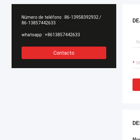
Número de teléfono :
86-13958392932 /
DE
86-13857442633
whatsapp :
+8613857442633
Contacto
DE
Mod