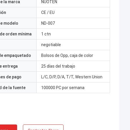
e la marca
NUOTEN
ción
CE / EU
e modelo
ND-007
 de orden mínima
1 ctn
negotiable
 de empaquetado
Bolsos de Opp, caja de color
e entrega
25 días del trabajo
nes de pago
L/C, D/P, D/A, T/T, Western Union
 de la fuente
100000 PC por semana