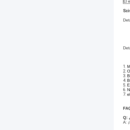
El 
Sci
Det
Det
1.
M
2.
O
3.
B
4.
B
5.
E
6.
N
7.
e
FA
Q: 
A: 