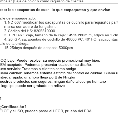
embalar
Caja de color o como requisito de clientes
ssor los sacapuntas de cuchillo
que empaquetan y que envían
alle de empaquetado:
1.
ND-007
modifican los sacapuntas de cuchillo para requisitos parti
marca con acero de tungsteno
2.
Código del HS: 8205510000
3. 1 PC en 1 caja, tamaño de la caja: 145*40*80m m, 48pcs en 1 c
4. 20' GP: sacapuntas de cuchillo de 48000 PC; 40' HQ: sacapuntas
alle de la entrega:
15-25days después de desposit-5000pcs
OQ bajo: Puede resolver su negocio promocional muy bien.
EM aceptado: Podemos presentar cualquier su diseño.
uen servicio: Tratamos a clientes como amigo.
uena calidad: Tenemos sistema estricto del control de calidad. Buena 
ntrega rápida: una hora llega portt de Ningbo
uestros productos son seguros, ningún daño al cuerpo humano
l logotipo puede ser grabado en relieve
Q
¿Certificación?
¡El CE y el ISO, pueden pasar el LFGB, prueba del FDA!