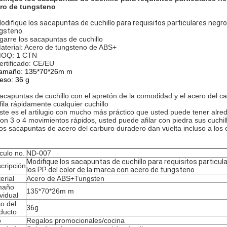
ro de tungsteno
Modifique los sacapuntas de cuchillo para requisitos particulares negros
gsteno
garre los sacapuntas de cuchillo
aterial: Acero de tungsteno de ABS+
OQ: 1 CTN
certificado: CE/EU
amaño: 135*70*26m m
eso: 36 g
acapuntas de cuchillo con el apretón de la comodidad y el acero del ca
fila rápidamente cualquier cuchillo
ste es el artilugio con mucho más práctico que usted puede tener alre
on 3 o 4 movimientos rápidos, usted puede afilar con piedra sus cuchil
os sacapuntas de acero del carburo duradero dan vuelta incluso a los
ículo no.
ND-007
Modifique los sacapuntas de cuchillo para requisitos particula
cripción
los PP del color de la marca con acero de tungsteno
erial
Acero de ABS+Tungsten
maño
135*70*26m m
ividual
o del
36g
ducto
o
Regalos promocionales/cocina