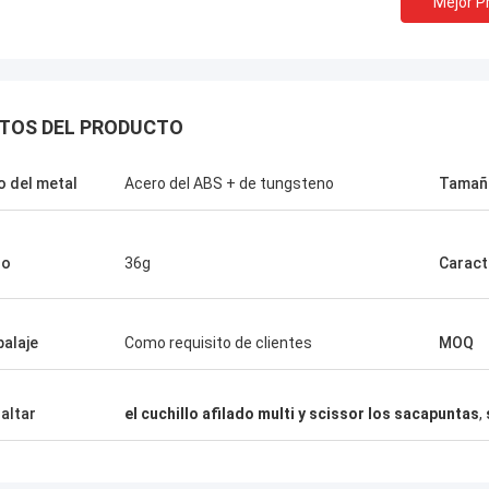
Mejor P
TOS DEL PRODUCTO
o del metal
Acero del ABS + de tungsteno
Tamañ
so
36g
Caract
alaje
Como requisito de clientes
MOQ
Melia de Chris
, solamente Norton, ninguna
altar
el cuchillo afilado multi y scissor los sacapuntas
,
dad el otro proveedor!