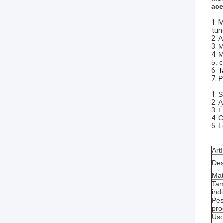
ace
1. 
tun
2.
A
3.
M
4.
M
5. 
6.
T
7.
P
1.
S
2.
A
3.
É
4.
C
5.
L
Art
Des
Mat
Ta
ind
Pes
pro
Us