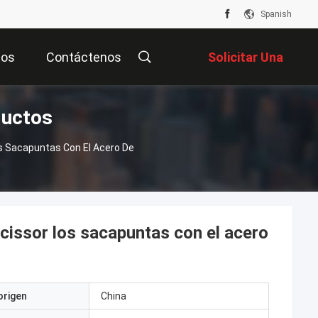
Spanish
tos
Contáctenos
Solicitar Una
ductos
Cotización
os Sacapuntas Con El Acero De
Scissor los sacapuntas con el acero
origen
China