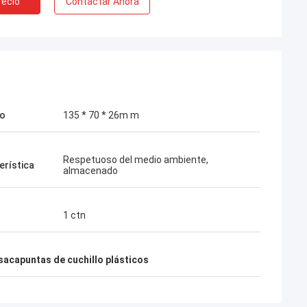
recio
Contactar Ahora
o
135 * 70 * 26m m
Respetuoso del medio ambiente,
erística
almacenado
1 ctn
sacapuntas de cuchillo plásticos