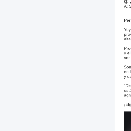
Q: 
A: S
Per
Yuy
pro
alt
Pro
y e
ser
Som
en 
y d
“Di
est
agr
¡Eli