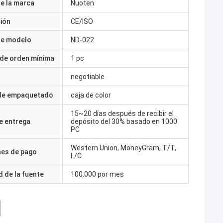
e la marca
Nuoten
ción
CE/ISO
e modelo
ND-022
 de orden mínima
1 pc
negotiable
 de empaquetado
caja de color
15~20 días después de recibir el
e entrega
depósito del 30% basado en 1000
PC
Western Union, MoneyGram, T/T,
nes de pago
L/C
 de la fuente
100.000 por mes