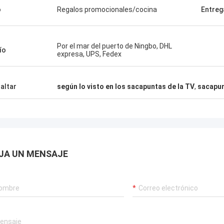
o
Regalos promocionales/cocina
Entreg
Por el mar del puerto de Ningbo, DHL
ío
expresa, UPS, Fedex
altar
según lo visto en los sacapuntas de la TV
,
sacapun
JA UN MENSAJE