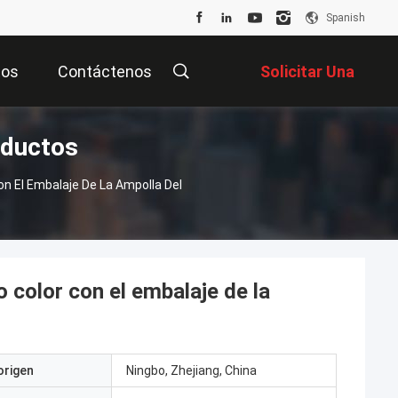
Spanish
tos
Contáctenos
Solicitar Una
oductos
Cotización
n El Embalaje De La Ampolla Del
 color con el embalaje de la
origen
Ningbo, Zhejiang, China