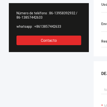
Us
Número de teléfono :
86-13958392932 /
86-13857442633
Env
whatsapp :
+8613857442633
Contacto
Res
DE