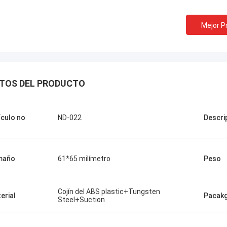
Mejor P
TOS DEL PRODUCTO
ículo no
ND-022
Descri
maño
61*65 milímetro
Peso
Melia de Chris
, solamente Norton, ninguna
Cojín del ABS plastic+Tungsten
dad el otro proveedor!
erial
Pacak
Steel+Suction