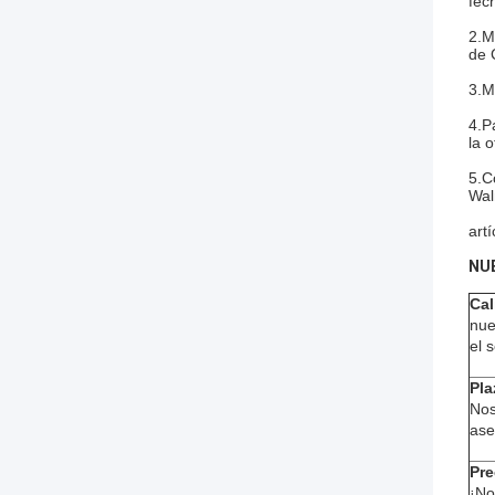
fec
2.M
de 
3.M
4.P
la 
5.C
Wal
art
NU
Cal
nue
el 
Pla
Nos
ase
Pre
¡No