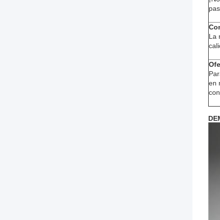
pas
Con
La 
cal
Ofe
Par
en 
con
DE