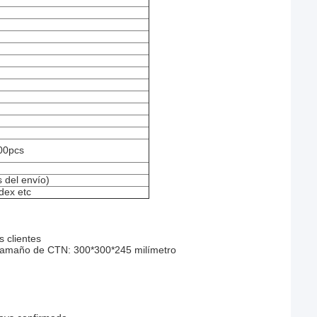
00pcs
 del envío)
dex etc
 clientes
l tamaño de CTN: 300*300*245 milímetro