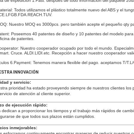
ha de expedición 1.Fast: después de todo información del paquete 20d
aterial: Todos utilizamos el plástico totalmente nuevo del ABS y el tung
CE.LFGB.FDA.REACH.TUV.
OQ: Nuestro MOQ es 3000pcs. pero también acepte el pequeño qty para
atent: Poseemos 40 patentes de diseño y 10 patentes del modelo para 
oficina de patentes.
ooperator: Nuestro cooperador ocupado por todo el mundo. Especialm
mart. Cruce. ALDI.LIDI.etc. Recepción a hacer nuestro cooperador vali
ículos 6.Payment: Tenemos manera flexible del pago. aceptamos T/T.L/
ESTRA INNOVACIÓN
idad y servicio:
stra prioridad ha estado proveyendo siempre de nuestros clientes los 
servicio de atención al cliente superior.
zo de ejecución rápido:
 dedican a proporcionar los tiempos y el trabajo más rápidos de cambi
gurarse de que todos sus plazos están cumplidos.
cios inmejorables:
s esforzamos continuamente encontrar maneras de reducir nuestros co