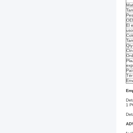
Mat
Tam
Pes
OE
El 
uso
Col
Tam
Qty
Ctn
Ord
Pla
exp
Paí
Tér
Env
Emp
Det
1 P
Det
AD