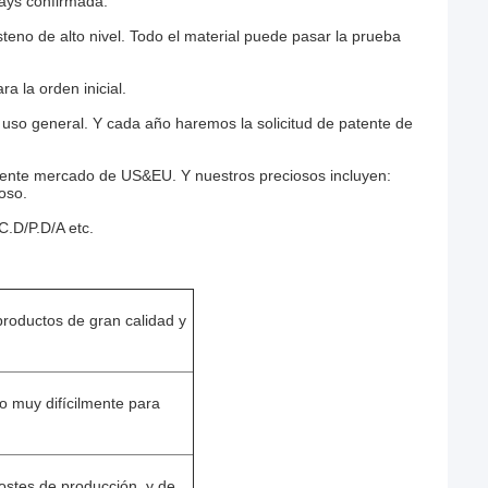
ays confirmada.
steno de alto nivel. Todo el material puede pasar la prueba
 la orden inicial.
uso general. Y cada año haremos la solicitud de patente de
ente mercado de US&EU. Y nuestros preciosos incluyen:
oso.
C.D/P.D/A etc.
productos de gran calidad y
o muy difícilmente para
stes de producción, y de