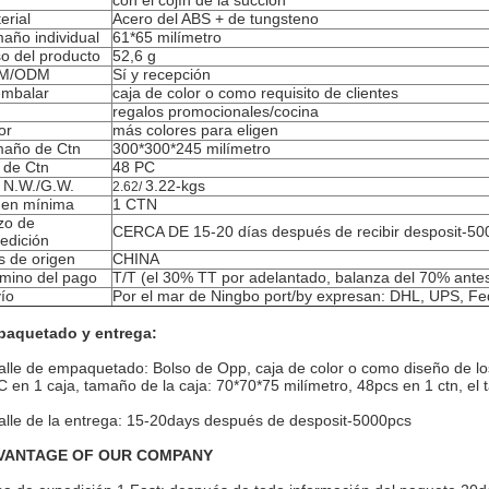
con el cojín de la succión
erial
Acero del ABS + de tungsteno
año individual
61*65 milímetro
o del producto
52,6 g
M/ODM
Sí y recepción
embalar
caja de color o como requisito de clientes
regalos promocionales/cocina
or
más colores para eligen
año de Ctn
300*300*245 milímetro
 de Ctn
48 PC
 N.W./G.W.
3.22-kgs
2.62/
en mínima
1 CTN
zo de
CERCA DE 15-20 días después de recibir desposit-50
edición
s de origen
CHINA
mino del pago
T/T (el 30% TT por adelantado, balanza del 70% antes
ío
Por el mar de Ningbo port/by expresan: DHL, UPS, Fe
aquetado y entrega:
alle de empaquetado: Bolso de Opp, caja de color o como diseño de los
C en 1 caja, tamaño de la caja: 70*70*75 milímetro, 48pcs en 1 ctn, e
alle de la entrega: 15-20days después de desposit-5000pcs
VANTAGE OF OUR COMPANY