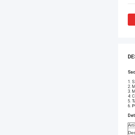
DE
Sac
1. 
2.
M
3.
M
4: 
5.
T
6.
P
Det
Art
Des