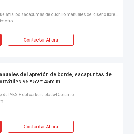
Corase&Fine que afila los sacapuntas de cuchillo manuales del diseño libre ajustable del sistema par
límetro
Contactar Ahora
anuales del apretón de borde, sacapuntas de
ortátiles 95 * 52 * 45m m
ip del ABS + del carburo blade+Ceramic
 m
Contactar Ahora