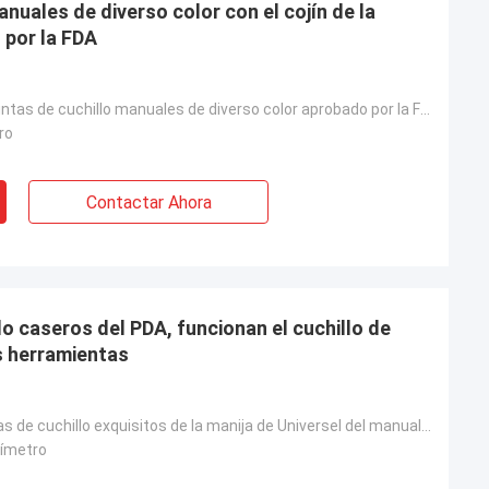
nuales de diverso color con el cojín de la
 por la FDA
LFGB y sacapuntas de cuchillo manuales de diverso color aprobado por la FDA con el cojín de la succi
ro
Contactar Ahora
o caseros del PDA, funcionan el cuchillo de
s herramientas
Los sacapuntas de cuchillo exquisitos de la manija de Universel del manual agudo fácil del verde con
límetro