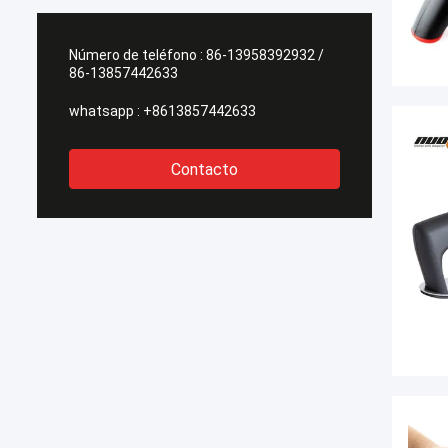
Número de teléfono :
86-13958392932 /
86-13857442633
whatsapp :
+8613857442633
Contacto