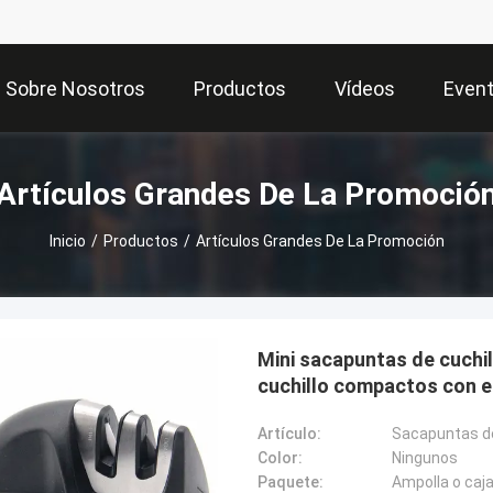
Sobre Nosotros
Productos
Vídeos
Even
Artículos Grandes De La Promoció
Inicio
/
Productos
/
Artículos Grandes De La Promoción
Mini sacapuntas de cuchi
cuchillo compactos con el
Artículo:
Color:
Ningunos
Paquete:
Ampolla o caja