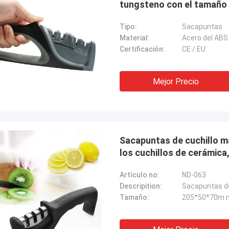
tungsteno con el tamaño 
Tipo:
Sacapuntas
Material:
Acero del ABS
Certificación:
CE / EU
Mejor Precio
Sacapuntas de cuchillo m
los cuchillos de cerámica
Artículo no:
ND-063
Descripition:
Tamaño:
205*50*70m 