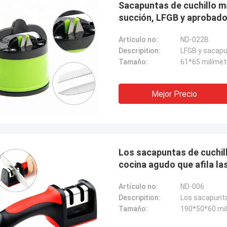
Sacapuntas de cuchillo ma
succión, LFGB y aprobado
Artículo no:
ND-022B
Descripition:
Tamaño:
61*65 milímet
Mejor Precio
Los sacapuntas de cuchill
cocina agudo que afila la
Melia de Chris
, solamente Norton, ninguna
Artículo no:
ND-006
dad el otro proveedor!
Descripition:
Tamaño:
190*50*60 mi