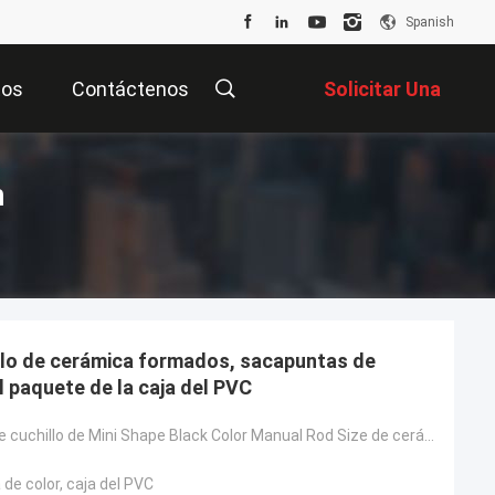
Spanish
tos
Contáctenos
Solicitar Una
Cotización
n
llo de cerámica formados, sacapuntas de
 paquete de la caja del PVC
Sacapuntas de cuchillo de Mini Shape Black Color Manual Rod Size de cerámica 95*52*45m m
 de color, caja del PVC