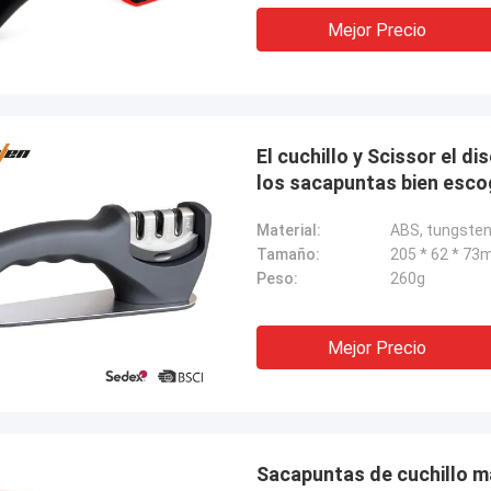
Mejor Precio
El cuchillo y Scissor el d
los sacapuntas bien esco
Material:
ABS, tungsten
Tamaño:
205 * 62 * 73
Peso:
260g
Mejor Precio
Sacapuntas de cuchillo ma