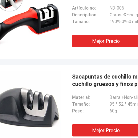
Artículo no:
ND-006
Descripition:
Tamaño:
190*50*60 mi
Mejor Precio
Sacapuntas de cuchillo m
cuchillo gruesos y finos p
Material:
Barra +Non-sl
Tamaño:
95 * 52 * 45m
Peso:
60g
Mejor Precio