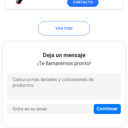
CONTACTO
19
pasajero
Artículos grandes
de la promoción
Vea más
Deja un mensaje
¡Te llamaremos pronto!
12
Otras herramientas
de la cocina
17