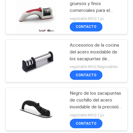
PRIVACY
gruesos y finos
comerciales para el
POLICY
18
cuchillo del metal y los
negotiable MOQ:1 pc
cuchillos de cerámica
Piedra de afilar que
CONTACTO
afila la piedra
Accesorios de la cocina
del acero inoxidable de
los sacapuntas de
cuchillo de la manija del
negotiable MOQ:Negociables
hogar 200 * 62 * 64m m
CONTACTO
13
Cuchillo que afila
Negro de los sacapuntas
de cuchillo del acero
Rod
inoxidable de la precisión
con la parte inferior no-
negotiable MOQ:1 pc
del acero del resbalón
CONTACTO