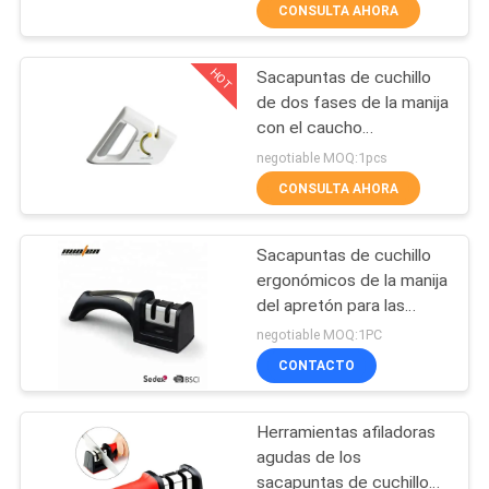
sacapuntas de cuchillo
RECORRIDO
CONSULTA AHORA
de la manija
POR
HOT
Sacapuntas de cuchillo
LA
21
de dos fases de la manija
FÁBRICA
con el caucho
Sacapuntas de
antideslizante para la
negotiable MOQ:1pcs
cuchillo al aire libre
navaja de bolsillo
CONTROL
CONSULTA AHORA
DE
Sacapuntas de cuchillo
CALIDAD
ergonómicos de la manija
del apretón para las
24
navajas de bolsillo con
CONTACTA
negotiable MOQ:1PC
acero de tungsteno
Sacapuntas de
CONTACTO
CON
NOSOTROS
cuchillo de la manija
Herramientas afiladoras
agudas de los
NOTICIAS
sacapuntas de cuchillo