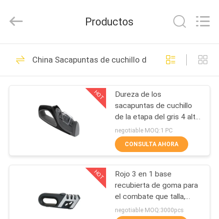
Yuyao
Norton
Electric
Productos
Appliance
Co.,
Ltd..
All
EN
Rights
45
Reserved.
China Sacapuntas de cuchillo de la manija
CASA
Sacapuntas de
cuchillo del hogar
HOT
Dureza de los
PRODUCTOS
sacapuntas de cuchillo
de la etapa del gris 4 alta
LOS
para los cuchillos
negotiable MOQ:1 PC
asiáticos y europeos
VÍDEOS
CONSULTA AHORA
55
Sacapuntas de
HOT
Rojo 3 en 1 base
SOBRE
recubierta de goma para
NOSOTROS
cuchillo de cocina
el combate que talla,
prendedero de los
negotiable MOQ:3000pcs