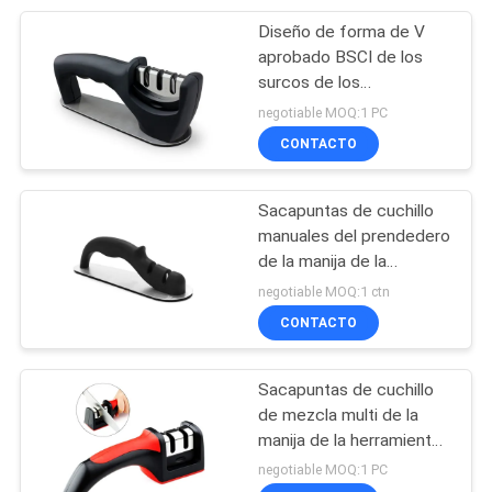
Diseño de forma de V
16
aprobado BSCI de los
Tenedor eléctrico
surcos de los
sacapuntas de cuchillo
negotiable MOQ:1 PC
del cuchillo
de los cocineros tres
CONTACTO
portátiles
Sacapuntas de cuchillo
manuales del prendedero
de la manija de la
18
herramienta con la talla
negotiable MOQ:1 ctn
190 trasera del color *
CONTACTO
Nuevas llegadas
62 * 60m m
Sacapuntas de cuchillo
de mezcla multi de la
manija de la herramienta,
sacapuntas de cuchillo
negotiable MOQ:1 PC
de 2 pasos con el FDA