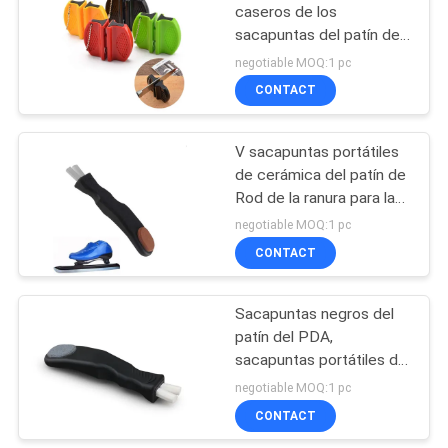
PRIVACY
caseros de los
sacapuntas del patín de
POLICY
18
la mano del bolsillo con el
negotiable MOQ:1 pc
gancho que sube
Piedra de afilar que
CONTACT
afila la piedra
V sacapuntas portátiles
de cerámica del patín de
Rod de la ranura para la
afiladura de la cuchilla del
negotiable MOQ:1 pc
hockey sobre hielo
CONTACT
13
Cuchillo que afila
Sacapuntas negros del
patín del PDA,
Rod
sacapuntas portátiles del
patín de hielo con la
negotiable MOQ:1 pc
piedra de afilar
CONTACT