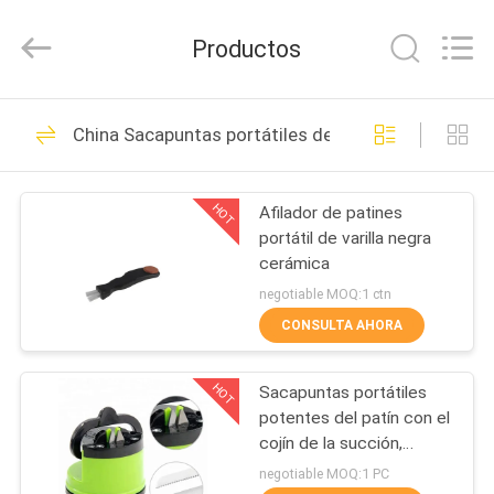
Yuyao
Norton
Electric
Productos
Appliance
Co.,
Ltd..
All
EN
Rights
45
Reserved.
China Sacapuntas portátiles del patín
CASA
Sacapuntas de
cuchillo del hogar
HOT
Afilador de patines
PRODUCTOS
portátil de varilla negra
cerámica
LOS
negotiable MOQ:1 ctn
VÍDEOS
CONSULTA AHORA
55
Sacapuntas de
HOT
Sacapuntas portátiles
SOBRE
potentes del patín con el
NOSOTROS
cuchillo de cocina
cojín de la succión,
ampolla doble Pacakge
negotiable MOQ:1 PC