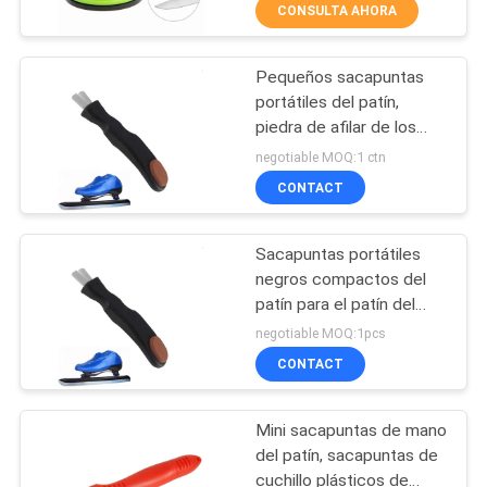
RECORRIDO
CONSULTA AHORA
POR
Pequeños sacapuntas
LA
21
portátiles del patín,
FÁBRICA
piedra de afilar de los
Sacapuntas de
sacapuntas de la cuchilla
negotiable MOQ:1 ctn
cuchillo al aire libre
del patín y Rod de
CONTROL
CONTACT
cerámica
DE
Sacapuntas portátiles
CALIDAD
negros compactos del
patín para el patín del
24
hockey sobre hielo 4 x 1
CONTACTA
negotiable MOQ:1pcs
x 1 pulgada
Sacapuntas de
CONTACT
CON
NOSOTROS
cuchillo de la manija
Mini sacapuntas de mano
del patín, sacapuntas de
NOTICIAS
cuchillo plásticos de