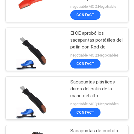
cocina de la cuchilla del
negotiable MOQ:Negotiable
tungsteno del ABS
CONTACT
CASOS
32
DE
Sacapuntas de
El CE aprobó los
TRABAJO
sacapuntas portátiles del
cuchillo de la
patín con Rod de
cerámica 60g 145 * 21 *
succión
SOLICITAR
negotiable MOQ:Negociables
30m m
CONTACT
UNA
CITA
Sacapuntas plásticos
24
duros del patín de la
Sacapuntas de
MAPA
mano del alto
rendimiento para la
negotiable MOQ:Negociables
DEL
cuchillo eléctricos
cuchilla del patín de hielo
CONTACT
SITIO
Sacapuntas de cuchillo