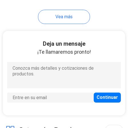
16
Vea más
Tenedor eléctrico
del cuchillo
Deja un mensaje
¡Te llamaremos pronto!
18
Nuevas llegadas