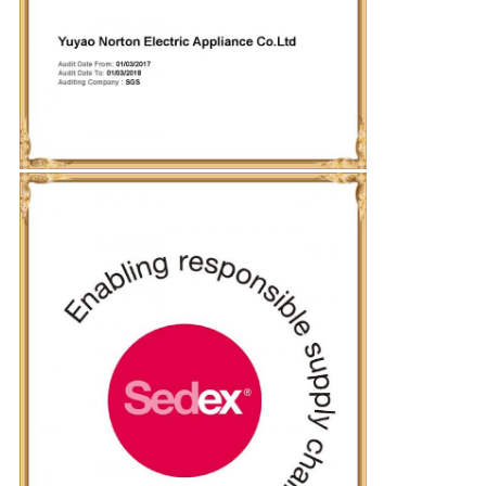
RECORRIDO
POR
LA
FÁBRICA
CONTROL
DE
CALIDAD
CONTACTA
CON
NOSOTROS
NOTICIAS