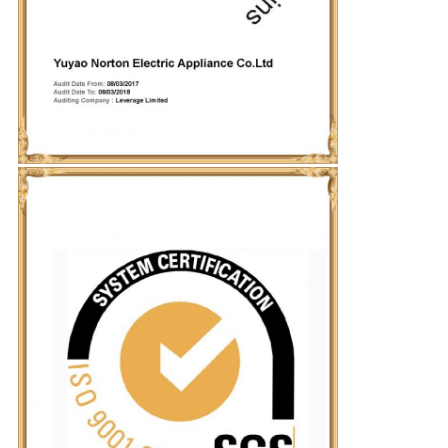
CASOS
DE
TRABAJO
SOLICITAR
UNA
CITA
MAPA
DEL
SITIO