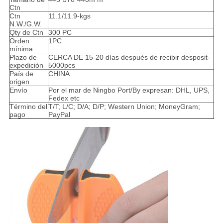
Ctn
Ctn
11.1/11.9-kgs
N.W./G.W.
Qty de Ctn
300 PC
Orden
1PC
mínima
Plazo de
CERCA DE 15-20 días después de recibir desposit-
expedición
5000pcs
País de
CHINA
origen
Envío
Por el mar de Ningbo Port/By expresan: DHL, UPS,
Fedex etc
Término del
T/T; L/C; D/A; D/P; Western Union; MoneyGram;
pago
PayPal