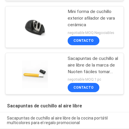
Mini forma de cuchillo
exterior afilador de vara
cerámica
negotiable MOQ:Negociables
CONTACTO
Sacapuntas de cuchillo al
aire libre de la marca de
Nuoten fáciles tomar
con 105*12*5M M
negotiable MOQ:1 pc
tamaño pequeño
CONTACTO
Sacapuntas de cuchillo al aire libre
Sacapuntas de cuchillo al aire libre de la cocina portátil
multicolores para el regalo promocional