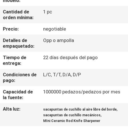
modelo:
RECORRIDO
Cantidad de
1 pc
POR
orden mínima:
LA
Precio:
negotiable
FÁBRICA
Detalles de
Opp o ampolla
empaquetado:
CONTROL
Tiempo de
22 días después del pago
DE
entrega:
CALIDAD
Condiciones de
L/C, T/T, D/A, D/P
pago:
CONTACTA
Capacidad de
1000000 pedazos/pedazos por mes
CON
la fuente:
NOSOTROS
Alta luz:
,
sacapuntas de cuchillo al aire libre del borde
,
sacapuntas de cuchillo mecánicos
MIni Ceramic Rod Knife Sharpener
NOTICIAS