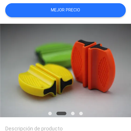
MEJOR PRECIO
CASOS
DE
TRABAJO
SOLICITAR
UNA
CITA
MAPA
DEL
SITIO
Descripción de producto