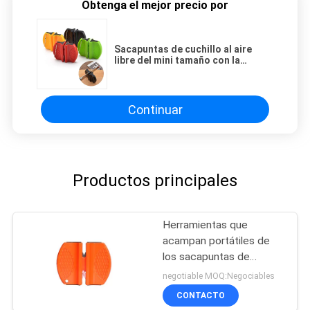
Obtenga el mejor precio por
Sacapuntas de cuchillo al aire
libre del mini tamaño con la
cuchilla del tungsteno y Rod de
cerámica
Continuar
Productos principales
Herramientas que
acampan portátiles de
los sacapuntas de
cuchillo de la etapa del
negotiable MOQ:Negociables
plástico 2 con seco y
CONTACTO
limpio