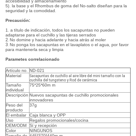
accesibilidad y almacenamiento
5). la base y el Rhombus de goma del No-salto diseñan para la
seguridad y la comodidad.
Precaución:
1. a título de indicación, todos los sacapuntas no pueden
adaptarse para el cuchillo y las tijeras serrados
2.
No domine y hacia adelante y hacia atrás al moler
3.
No ponga los sacapuntas en el lavaplatos o el agua, por favor
para mantenerla seca y limpia
Parametes correlacionado
Artículo no.
ND-021
Material
Sacapuntas de cuchillo al aire libre del mini tamaño con la
cuchilla del tungsteno y Rod de cerámica
Tamaño
75*25*60m m
individual
Descripción
Nuevos sacapuntas de cuchillo promocionales
innovadores
Peso del
37g
producto
El embalar
Caja blanca y OPP
Uso
Regalos promocionales/cocina
OEM/ODM
Sí y recepción
Color
NINGUNOS
Tamaño de
445*370*440m m