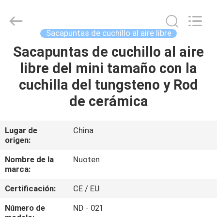
Yuyao
Norton
Electric
Appliance
Co.,
Sacapuntas de cuchillo al aire libre
Ltd..
All
Sacapuntas de cuchillo al aire
EN
Rights
Reserved.
libre del mini tamaño con la
CASA
cuchilla del tungsteno y Rod
PRODUCTOS
de cerámica
LOS
Lugar de
China
origen:
VÍDEOS
Nombre de la
Nuoten
marca:
SOBRE
Certificación:
CE / EU
NOSOTROS
Número de
ND - 021