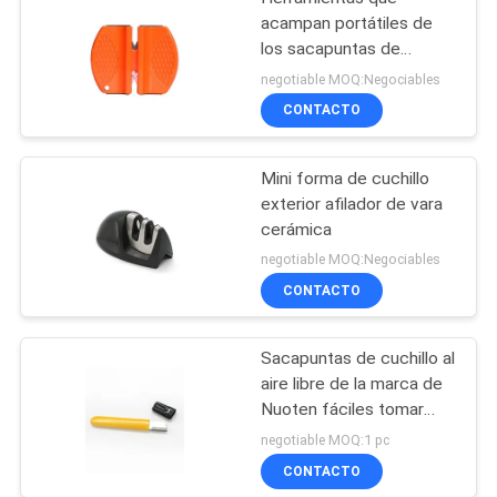
acampan portátiles de
los sacapuntas de
cuchillo de la etapa del
negotiable MOQ:Negociables
plástico 2 con seco y
CONTACTO
limpio
Mini forma de cuchillo
exterior afilador de vara
cerámica
negotiable MOQ:Negociables
CONTACTO
Sacapuntas de cuchillo al
aire libre de la marca de
Nuoten fáciles tomar
con 105*12*5M M
negotiable MOQ:1 pc
tamaño pequeño
CONTACTO