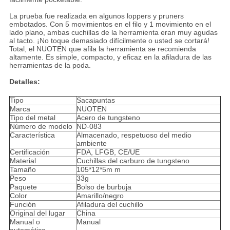
La prueba fue realizada en algunos loppers y pruners
embotados. Con 5 movimientos en el filo y 1 movimiento en el
lado plano, ambas cuchillas de la herramienta eran muy agudas
al tacto. ¡No toque demasiado difícilmente o usted se cortará!
Total, el NUOTEN que afila la herramienta se recomienda
altamente. Es simple, compacto, y eficaz en la afiladura de las
herramientas de la poda.
Detalles:
Tipo
Sacapuntas
Marca
NUOTEN
Tipo del metal
Acero de tungsteno
Número de modelo
ND-083
Característica
Almacenado, respetuoso del medio
ambiente
Certificación
FDA, LFGB, CE/UE
Material
Cuchillas del carburo de tungsteno
Tamaño
105*12*5m m
Peso
33g
Paquete
Bolso de burbuja
Color
Amarillo/negro
Función
Afiladura del cuchillo
Original del lugar
China
Manual o
Manual