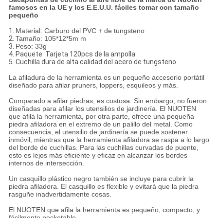
famosos en la UE y los E.E.U.U. fáciles tomar con tamaño
pequeño
1.
Material: Carburo del PVC + de tungsteno
2.
Tamaño: 105*12*5m m
3.
Peso: 33g
4. Paquete: Tarjeta 120pcs de la ampolla
5. Cuchilla dura de alta calidad del acero de tungsteno
La afiladura de la herramienta es un pequeño accesorio portátil
diseñado para afilar pruners, loppers, esquileos y más.
Comparado a afilar piedras, es costosa. Sin embargo, no fueron
diseñadas para afilar los utensilios de jardinería. El NUOTEN
que afila la herramienta, por otra parte, ofrece una pequeña
piedra afiladora en el extremo de un palillo del metal. Como
consecuencia, el utensilio de jardinería se puede sostener
inmóvil, mientras que la herramienta afiladora se raspa a lo largo
del borde de cuchillas. Para las cuchillas curvadas de puente,
esto es lejos más eficiente y eficaz en alcanzar los bordes
internos de intersección.
Un casquillo plástico negro también se incluye para cubrir la
piedra afiladora. El casquillo es flexible y evitará que la piedra
rasguñe inadvertidamente cosas.
El NUOTEN que afila la herramienta es pequeño, compacto, y
fácilmente pocketable.