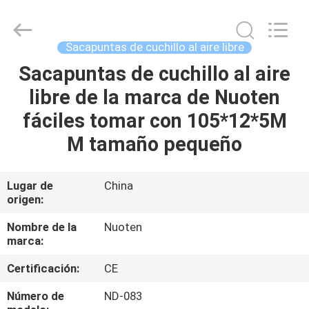
Yuyao
Norton
Electric
Appliance
Co.,
Sacapuntas de cuchillo al aire libre
Ltd..
All
Sacapuntas de cuchillo al aire
EN
Rights
Reserved.
libre de la marca de Nuoten
CASA
fáciles tomar con 105*12*5M
PRODUCTOS
M tamaño pequeño
LOS
Lugar de
China
origen:
VÍDEOS
Nombre de la
Nuoten
marca:
SOBRE
Certificación:
CE
NOSOTROS
Número de
ND-083