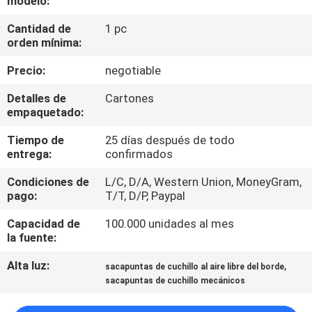
modelo:
RECORRIDO
Cantidad de
1 pc
POR
orden mínima:
LA
Precio:
negotiable
FÁBRICA
Detalles de
Cartones
empaquetado:
CONTROL
Tiempo de
25 días después de todo
DE
entrega:
confirmados
CALIDAD
Condiciones de
L/C, D/A, Western Union, MoneyGram,
pago:
T/T, D/P, Paypal
CONTACTA
Capacidad de
100.000 unidades al mes
CON
la fuente:
NOSOTROS
Alta luz:
,
sacapuntas de cuchillo al aire libre del borde
sacapuntas de cuchillo mecánicos
NOTICIAS