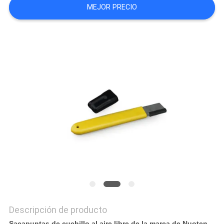
MEJOR PRECIO
CASOS
DE
TRABAJO
SOLICITAR
UNA
CITA
SITEMAP
PRIVACY
POLICY
Descripción de producto
Sacapuntas de cuchillo al aire libre de la marca de Nuoten