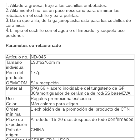
1.
Afiladura gruesa, traje a los cuchillos embotados.
2.
Afilamiento fino, es un paso necesario para eliminar las
rebabas en el cuchillo y para pulirlas.
3.
Barra que afila, de la galjanoplastia está para los cuchillos de
cerámica.
4.
Limpie el cuchillo con el agua o el limpiador y seqúelo uso
posterior.
Parametes correlacionado
Artículo no.
ND-045
Tamaño
190*62*60m m
individual
Peso del
177g
producto
OEM/ODM
Sí y recepción
Material
(PA) 66 + acero inoxidable del tungsteno de GF
30/amortiguador de cerámica de rod/SS base/EVA
Uso
Regalos promocionales/cocina
Color
Más colores para eligen
Orden
1 exhibición de la promoción del producto de CTN
mínima
Plazo de
Alrededor 15-20 días después de todo
confirmados
expedición
País de
CHINA
origen