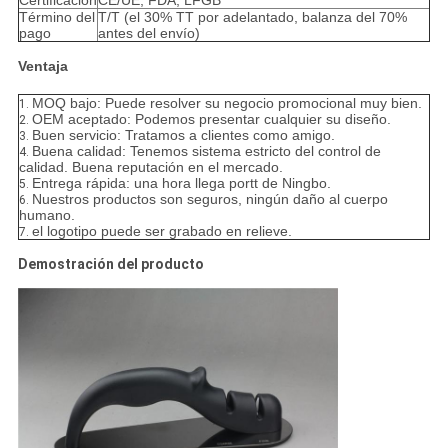
Certificación
CE/UE, FDA, LFGB
Término del
T/T (el 30% TT por adelantado, balanza del 70%
pago
antes del envío)
Ventaja
MOQ bajo: Puede resolver su negocio promocional muy bien.
1.
OEM aceptado: Podemos presentar cualquier su diseño.
2.
Buen servicio: Tratamos a clientes como amigo.
3.
Buena calidad: Tenemos sistema estricto del control de
4.
calidad. Buena reputación en el mercado.
Entrega rápida: una hora llega portt de Ningbo.
5.
Nuestros productos son seguros, ningún daño al cuerpo
6.
humano.
el logotipo puede ser grabado en relieve.
7.
Demostración del producto