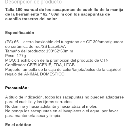
PRIVACY
Descripción de producto
Talla 190 manual de los sacapuntas de cuchillo de la manija
POLICY
de la herramienta * 62 * 60m m con los sacapuntas de
cuchillo traseros del color
Especificación
(PA) 66 + acero inoxidable del tungsteno de GF 30/amortiguador
de cerámica de rod/SS base/EVA
Tamaño del producto: 190*62*60m m
Peso: 177g
MOQ: 1 exhibición de la promoción del producto de CTN
Certificado: CE/EUCE/UE, FDA, LFGB
Paquete: ampolla de la caja de color/tarjeta/bolso de la caja/del
regalo del ANIMAL DOMÉSTICO
Precaución:
A título de indicación, todos los sacapuntas no pueden adaptarse
para el cuchillo y las tijeras serrados.
No domine y hacia adelante y hacia atrás al moler.
No ponga los sacapuntas en el lavaplatos o el agua, por favor
para mantenerla seca y limpia.
En el addtion