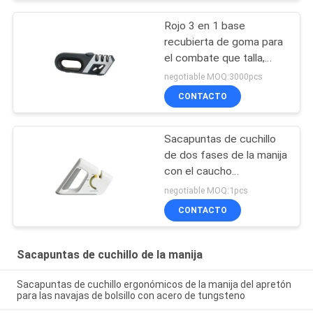
Rojo 3 en 1 base
recubierta de goma para
el combate que talla,
prendedero de los
negotiable MOQ:3000pcs
sacapuntas de cuchillo
CONTACTO
de la manija
Sacapuntas de cuchillo
de dos fases de la manija
con el caucho
antideslizante para la
negotiable MOQ:1pcs
navaja de bolsillo
CONTACTO
Sacapuntas de cuchillo de la manija
Sacapuntas de cuchillo ergonómicos de la manija del apretón
para las navajas de bolsillo con acero de tungsteno