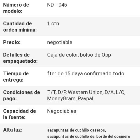
RECORRIDO
Número de
ND - 045
modelo:
POR
Cantidad de
1 ctn
LA
orden mínima:
FÁBRICA
Precio:
negotiable
CONTROL
Detalles de
Caja de color, bolso de Opp
empaquetado:
DE
Tiempo de
fter de 15 daya confirmado todo
CALIDAD
entrega:
Condiciones de
T/T, D/P, Western Union, D/A, L/C,
CONTACTA
pago:
MoneyGram, Paypal
CON
Capacidad de
Negociables
NOSOTROS
la fuente:
Alta luz:
,
sacapuntas de cuchillo caseros
NOTICIAS
sacapuntas de cuchillo del borde del cocinero