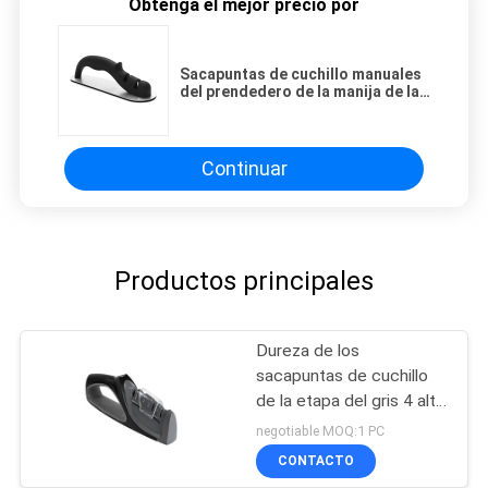
Obtenga el mejor precio por
Sacapuntas de cuchillo manuales
del prendedero de la manija de la
herramienta con la talla 190
trasera del color * 62 * 60m m
Continuar
Productos principales
Dureza de los
sacapuntas de cuchillo
de la etapa del gris 4 alta
para los cuchillos
negotiable MOQ:1 PC
asiáticos y europeos
CONTACTO