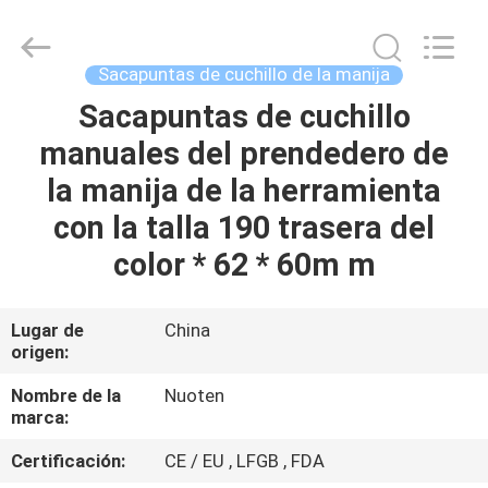
Yuyao
Norton
Electric
Appliance
Co.,
Sacapuntas de cuchillo de la manija
Ltd..
All
Sacapuntas de cuchillo
EN
Rights
Reserved.
manuales del prendedero de
CASA
la manija de la herramienta
PRODUCTOS
con la talla 190 trasera del
color * 62 * 60m m
LOS
VÍDEOS
Lugar de
China
origen:
SOBRE
Nombre de la
Nuoten
marca:
NOSOTROS
Certificación:
CE / EU , LFGB , FDA