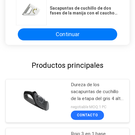
Sacapuntas de cuchillo de dos
fases de la manija con el caucho
antideslizante para la navaja de
bolsillo
Continuar
Productos principales
Dureza de los
sacapuntas de cuchillo
de la etapa del gris 4 alta
para los cuchillos
negotiable MOQ:1 PC
asiáticos y europeos
CONTACTO
Rojo 3 en 1 base