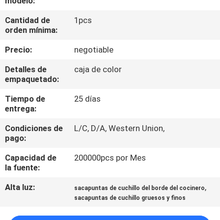
modelo:
RECORRIDO
Cantidad de
1pcs
POR
orden mínima:
LA
Precio:
negotiable
FÁBRICA
Detalles de
caja de color
empaquetado:
CONTROL
Tiempo de
25 días
DE
entrega:
CALIDAD
Condiciones de
L/C, D/A, Western Union,
pago:
CONTACTA
Capacidad de
200000pcs por Mes
CON
la fuente:
NOSOTROS
Alta luz:
,
sacapuntas de cuchillo del borde del cocinero
sacapuntas de cuchillo gruesos y finos
NOTICIAS