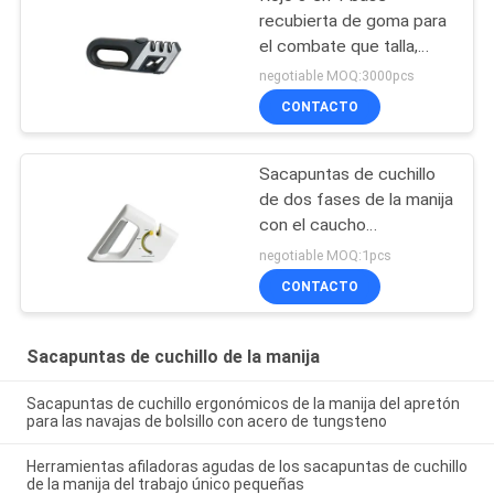
recubierta de goma para
el combate que talla,
prendedero de los
negotiable MOQ:3000pcs
sacapuntas de cuchillo
CONTACTO
de la manija
Sacapuntas de cuchillo
de dos fases de la manija
con el caucho
antideslizante para la
negotiable MOQ:1pcs
navaja de bolsillo
CONTACTO
Sacapuntas de cuchillo de la manija
Sacapuntas de cuchillo ergonómicos de la manija del apretón
para las navajas de bolsillo con acero de tungsteno
Herramientas afiladoras agudas de los sacapuntas de cuchillo
de la manija del trabajo único pequeñas