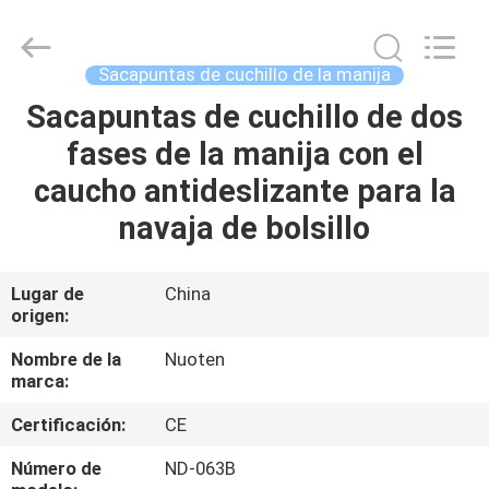
Yuyao
Norton
Electric
Appliance
Co.,
Sacapuntas de cuchillo de la manija
Ltd..
All
Sacapuntas de cuchillo de dos
EN
Rights
Reserved.
fases de la manija con el
CASA
caucho antideslizante para la
PRODUCTOS
navaja de bolsillo
LOS
Lugar de
China
origen:
VÍDEOS
Nombre de la
Nuoten
marca:
SOBRE
Certificación:
CE
NOSOTROS
Número de
ND-063B