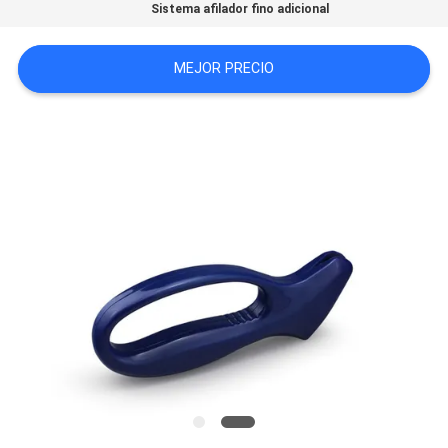
Sistema afilador fino adicional
CASOS
MEJOR PRECIO
DE
TRABAJO
SOLICITAR
UNA
CITA
SITEMAP
PRIVACY
POLICY