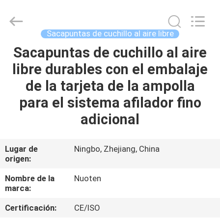
Yuyao
Norton
Electric
Appliance
Co.,
Sacapuntas de cuchillo al aire libre
Ltd..
All
Sacapuntas de cuchillo al aire
EN
Rights
Reserved.
libre durables con el embalaje
CASA
de la tarjeta de la ampolla
PRODUCTOS
para el sistema afilador fino
adicional
LOS
VÍDEOS
Lugar de
Ningbo, Zhejiang, China
origen:
SOBRE
Nombre de la
Nuoten
marca:
NOSOTROS
Certificación:
CE/ISO