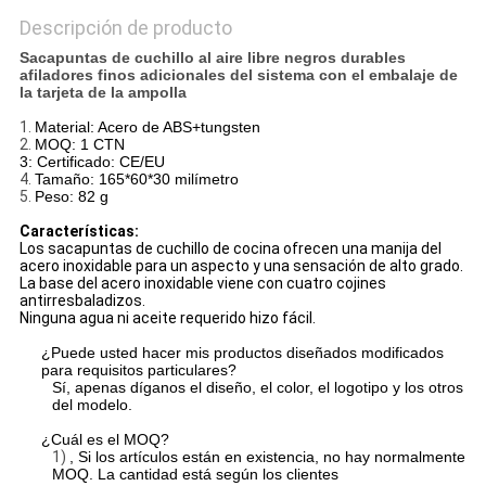
Descripción de producto
Sacapuntas de cuchillo al aire libre negros durables
afiladores finos adicionales del sistema con el embalaje de
la tarjeta de la ampolla
1.
Material: Acero de ABS+tungsten
2.
MOQ: 1 CTN
3: Certificado: CE/EU
4.
Tamaño: 165*60*30 milímetro
5.
Peso: 82 g
Características:
Los sacapuntas de cuchillo de cocina ofrecen una manija del
acero inoxidable para un aspecto y una sensación de alto grado.
La base del acero inoxidable viene con cuatro cojines
antirresbaladizos.
Ninguna agua ni aceite requerido hizo fácil.
¿Puede usted hacer mis productos diseñados modificados
para requisitos particulares?
Sí, apenas díganos el diseño, el color, el logotipo y los otros
del modelo.
¿Cuál es el MOQ?
1)
, Si los artículos están en existencia, no hay normalmente
MOQ. La cantidad está según los clientes