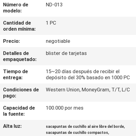
RECORRIDO
Número de
ND-013
modelo:
POR
Cantidad de
1 PC
LA
orden mínima:
FÁBRICA
Precio:
negotiable
CONTROL
Detalles de
blister de tarjetas
empaquetado:
DE
Tiempo de
15~20 días después de recibir el
CALIDAD
entrega:
depósito del 30% basado en 1000 PC
Condiciones de
Western Union, MoneyGram, T/T, L/C
CONTACTA
pago:
CON
Capacidad de
100.000 por mes
NOSOTROS
la fuente:
Alta luz:
,
sacapuntas de cuchillo al aire libre del borde
,
NOTICIAS
sacapuntas de cuchillo compactos