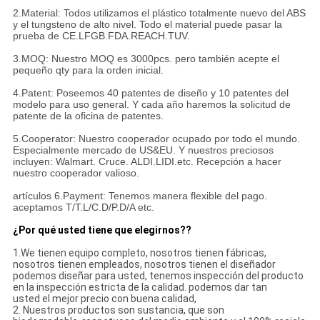
2.Material: Todos utilizamos el plástico totalmente nuevo del ABS
y el tungsteno de alto nivel. Todo el material puede pasar la
prueba de CE.LFGB.FDA.REACH.TUV.
3.MOQ: Nuestro MOQ es 3000pcs. pero también acepte el
pequeño qty para la orden inicial.
4.Patent: Poseemos 40 patentes de diseño y 10 patentes del
modelo para uso general. Y cada año haremos la solicitud de
patente de la oficina de patentes.
5.Cooperator: Nuestro cooperador ocupado por todo el mundo.
Especialmente mercado de US&EU. Y nuestros preciosos
incluyen: Walmart. Cruce. ALDI.LIDI.etc. Recepción a hacer
nuestro cooperador valioso.
artículos 6.Payment: Tenemos manera flexible del pago.
aceptamos T/T.L/C.D/P.D/A etc.
¿Por qué usted tiene que elegirnos??
1.We tienen equipo completo, nosotros tienen fábricas,
nosotros tienen empleados, nosotros tienen el diseñador
podemos diseñar para usted, tenemos inspección del producto
en la inspección estricta de la calidad. podemos dar tan
usted el mejor precio con buena calidad,
2.
Nuestros productos son sustancia, que son