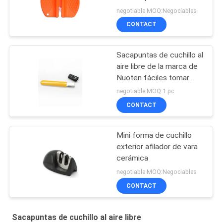
cuchillo de la etapa del
negotiable MOQ:Negociables
plástico 2 con seco y
CONTACT
limpio
Sacapuntas de cuchillo al
aire libre de la marca de
Nuoten fáciles tomar
con 105*12*5M M
negotiable MOQ:1 pc
tamaño pequeño
CONTACT
Mini forma de cuchillo
exterior afilador de vara
cerámica
negotiable MOQ:Negociables
CONTACT
Sacapuntas de cuchillo al aire libre