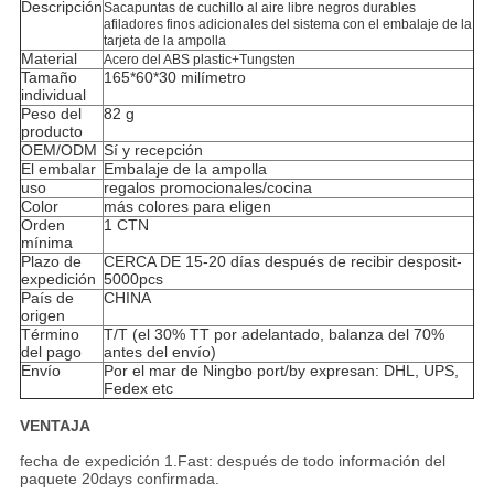
Descripción
Sacapuntas de cuchillo al aire libre negros durables
afiladores finos adicionales del sistema con el embalaje de la
tarjeta de la ampolla
Material
Acero del ABS plastic+Tungsten
Tamaño
165*60*30 milímetro
individual
Peso del
82 g
producto
OEM/ODM
Sí y recepción
El embalar
Embalaje de la ampolla
uso
regalos promocionales/cocina
Color
más colores para eligen
Orden
1 CTN
mínima
Plazo de
CERCA DE 15-20 días después de recibir desposit-
expedición
5000pcs
País de
CHINA
origen
Término
T/T (el 30% TT por adelantado, balanza del 70%
del pago
antes del envío)
Envío
Por el mar de Ningbo port/by expresan: DHL, UPS,
Fedex etc
VENTAJA
fecha de expedición 1.Fast: después de todo información del
paquete 20days confirmada.