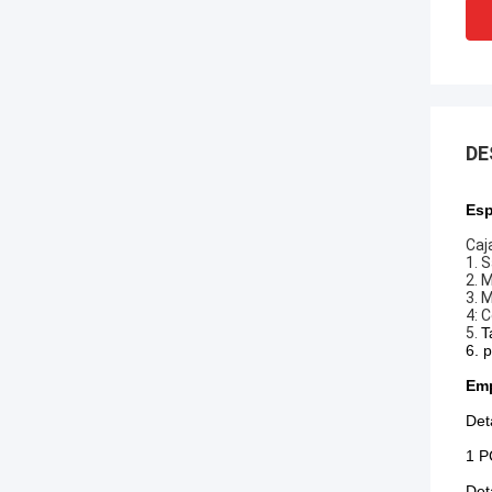
DE
Esp
Caj
1.
S
2.
M
3. 
4: 
5.
T
6. 
Emp
Det
1 P
Det