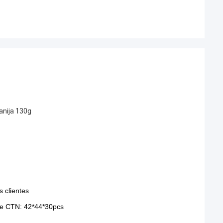
anija 130g
 clientes
 de CTN: 42*44*30pcs