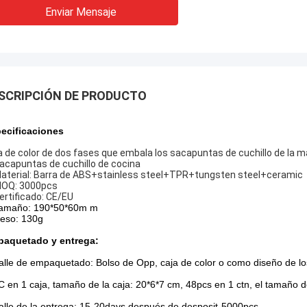
Enviar Mensaje
SCRIPCIÓN DE PRODUCTO
ecificaciones
a de color de dos fases que embala los sacapuntas de cuchillo de la m
acapuntas de cuchillo de cocina
aterial: Barra de ABS+stainless steel+TPR+tungsten steel+ceramic
MOQ: 3000pcs
Certificado: CE/EU
amaño: 190*50*60m m
peso: 130g
aquetado y entrega:
alle de empaquetado: Bolso de Opp, caja de color o como diseño de los
C en 1 caja, tamaño de la caja: 20*6*7 cm, 48pcs en 1 ctn, el tamaño
alle de la entrega: 15-20days después de desposit-5000pcs