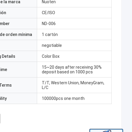
e la marca
Nuoten
ción
CE/ISO
umber
ND-006
 de orden mínima
1 cartón
negotiable
 Details
Color Box
15~20 days after receiving 30%
Time
deposit based on 1000 pcs
T/T, Western Union, MoneyGram,
Terms
L/C
lity
100000pcs one month