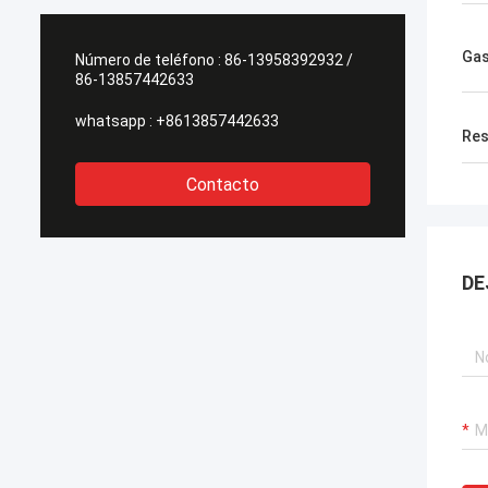
Gas
Número de teléfono :
86-13958392932 /
86-13857442633
whatsapp :
+8613857442633
Res
Contacto
DE