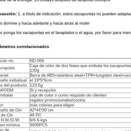
caución:
1. a título de indicación, estos sacapuntas no pueden adaptars
o domine y hacia adelante y hacia atrás al moler
o ponga los sacapuntas en el lavaplatos o el agua, por favor para mant
ámetros correlacionados
ículo no.
ND-006
Caja de color de dos fases que embala los sacapuntas 
cripción
130g
erial
Barra de ABS+stainless steel+TPR+tungsten steel+cer
año individual
el 19*5*6cm
o del producto
123.5g
M/ODM
Sí y recepción
embalar
caja de color o como requisito de clientes
regalos promocionales/cocina
or
más colores para eligen
año de Ctn
42*44*30 cm
 de Ctn
48 PC
 N.W./G.W.
6/6.6-kgs
en mínima
3000PCS
zo de