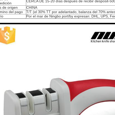
CERCA DE 15-20 días después de recibir desposit-50
edición
s de origen
CHINA
mino del pago
T/T (el 30% TT por adelantado, balanza del 70% antes
ío
Por el mar de Ningbo port/by expresan: DHL, UPS, Fe