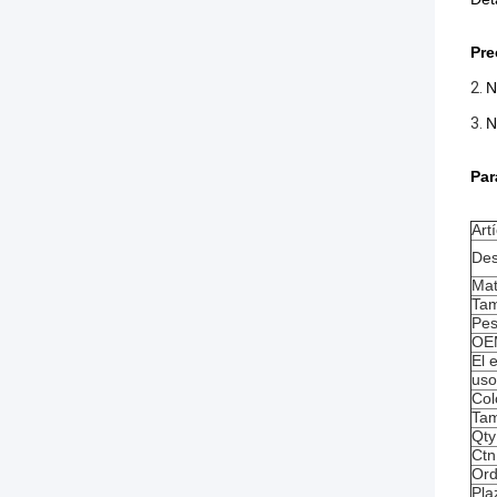
Pre
2.
N
3.
N
Par
Art
Des
Mat
Tam
Pes
OE
El 
uso
Col
Tam
Qty
Ctn
Ord
Pla