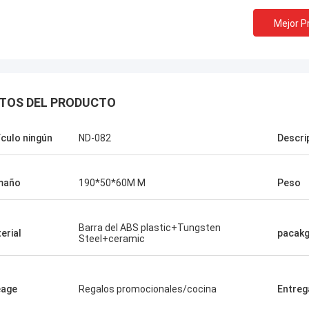
Mejor P
TOS DEL PRODUCTO
ículo ningún
ND-082
Descri
maño
190*50*60M M
Peso
Melia de Chris
Barra del ABS plastic+Tungsten
erial
pacak
Steel+ceramic
, solamente Norton, ninguna
dad el otro proveedor!
eage
Regalos promocionales/cocina
Entreg