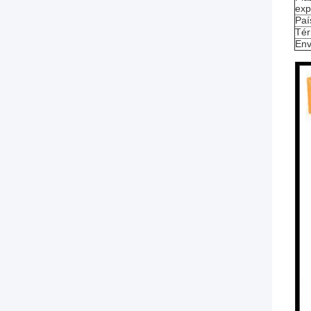
exp
Paí
Tér
Env