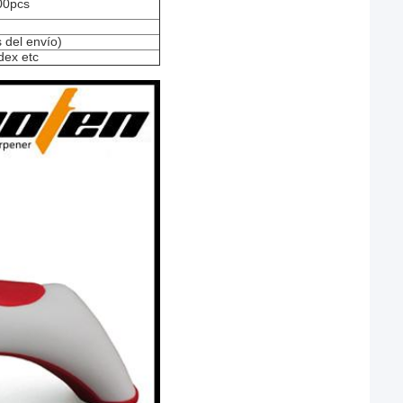
00pcs
 del envío)
dex etc