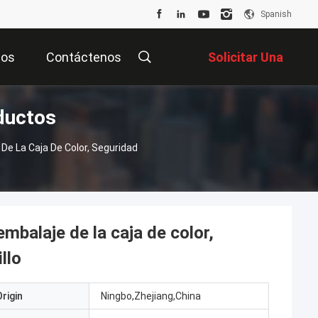
Spanish
tos
Contáctenos
Solicitar Una
ductos
Cotización
De La Caja De Color, Seguridad
mbalaje de la caja de color,
llo
rigin
Ningbo,Zhejiang,China