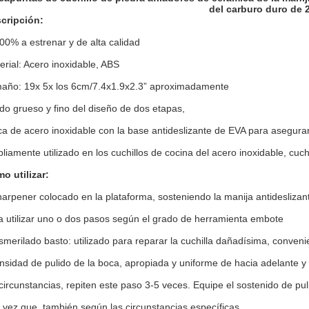
del carburo duro de 
cripción:
100% a estrenar y de alta calidad
erial: Acero inoxidable, ABS
año: 19x 5x los 6cm/7.4x1.9x2.3” aproximadamente
ido grueso y fino del diseño de dos etapas,
ca de acero inoxidable con la base antideslizante de EVA para asegura
liamente utilizado en los cuchillos de cocina del acero inoxidable, cuchil
o utilizar:
harpener colocado en la plataforma, sosteniendo la manija antideslizante
a utilizar uno o dos pasos según el grado de herramienta embote
smerilado basto: utilizado para reparar la cuchilla dañadísima, conve
ensidad de pulido de la boca, apropiada y uniforme de hacia adelante y h
 circunstancias, repiten este paso 3-5 veces. Equipe el sostenido de pul
 vez que, también según las circunstancias específicas.