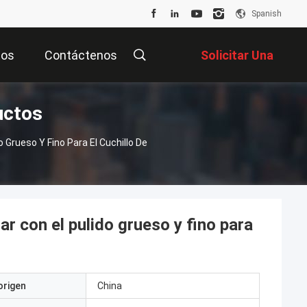
Spanish
tos
Contáctenos
Solicitar Una
uctos
Cotización
 Grueso Y Fino Para El Cuchillo De
ar con el pulido grueso y fino para
origen
China