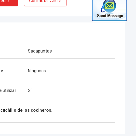
recio
Contactar Ahora
Sacapuntas
te
Ningunos
e utilizar
Sí
cuchillo de los cocineros
,
o