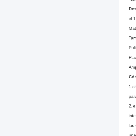
Des
el 
Mat
Tam
Pul
Pla
Amp
Cóm
1.s
par
2.
e
int
las
una