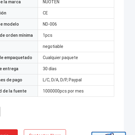
e la marca
NUOTEN
ción
CE
e modelo
ND-006
 de orden mínima
1pcs
negotiable
 de empaquetado
Cualquier paquete
e entrega
30 días
nes de pago
L/C, D/A, D/P, Paypal
 de la fuente
1000000pcs por mes