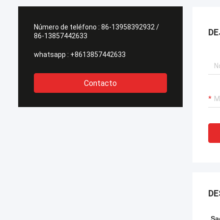
Número de teléfono :
86-13958392932 /
DE
86-13857442633
whatsapp :
+8613857442633
Contacto
DE
Sa