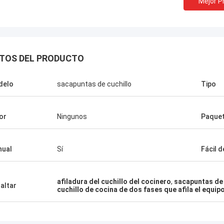
Mejor P
TOS DEL PRODUCTO
delo
sacapuntas de cuchillo
Tipo
or
Ningunos
Paque
ual
Sí
Fácil d
Melia de Chris
, solamente Norton, ninguna
afiladura del cuchillo del cocinero
,
sacapuntas de 
altar
cuchillo de cocina de dos fases que afila el equip
dad el otro proveedor!