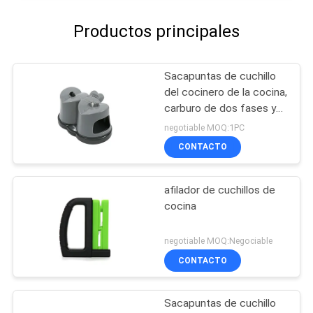
Productos principales
Sacapuntas de cuchillo
del cocinero de la cocina,
carburo de dos fases y
sacapuntas de cerámica
negotiable MOQ:1PC
CONTACTO
afilador de cuchillos de
cocina
negotiable MOQ:Negociable
CONTACTO
Sacapuntas de cuchillo