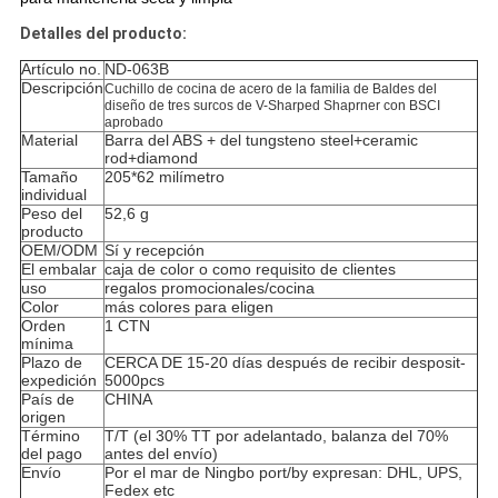
Detalles del producto:
Artículo no.
ND-063B
Descripción
Cuchillo de cocina de acero de la familia de Baldes del
diseño de tres surcos de V-Sharped Shaprner con BSCI
aprobado
Material
Barra del ABS + del tungsteno steel+ceramic
rod+diamond
Tamaño
205*62 milímetro
individual
Peso del
52,6 g
producto
OEM/ODM
Sí y recepción
El embalar
caja de color o como requisito de clientes
uso
regalos promocionales/cocina
Color
más colores para eligen
Orden
1 CTN
mínima
Plazo de
CERCA DE 15-20 días después de recibir desposit-
expedición
5000pcs
País de
CHINA
origen
Término
T/T (el 30% TT por adelantado, balanza del 70%
del pago
antes del envío)
Envío
Por el mar de Ningbo port/by expresan: DHL, UPS,
Fedex etc