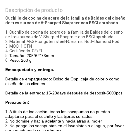
PRIVACY
Descripción de producto
POLICY
Cuchillo de cocina de acero de la familia de Baldes del diseño
de tres surcos de V-Sharped Shaprner con BSCI aprobado
1.
Cuchillo de cocina de acero de la familia de Baldes del diseño
de tres surcos de V-Sharped Shaprner con BSCI aprobado
2.
Material: ABS+tungsten steel+Ceramic Rod+Diamond Rod
3.
MOQ: 1 CTN
4: Certificado: CE/EU
5.
Tamaño: 205*62*73m m
6.
Peso: 260 g
Empaquetado y entrega:
Detalle de empaquetado: Bolso de Opp, caja de color o como
diseño de los clientes
Detalle de la entrega: 15-20days después de desposit-5000pcs
Precaución:
1.
A título de indicación, todos los sacapuntas no pueden
adaptarse para el cuchillo y las tijeras serrados.
2.
No domine y hacia adelante y hacia atrás al moler
3.
No ponga los sacapuntas en el lavaplatos o el agua, por favor
para mantenerla seca y limpia