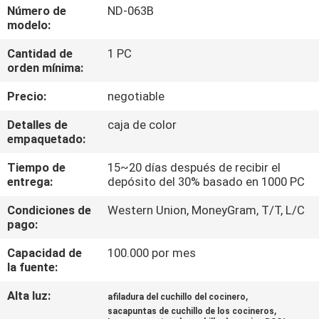
RECORRIDO
Número de
ND-063B
modelo:
POR
Cantidad de
1 PC
LA
orden mínima:
FÁBRICA
Precio:
negotiable
CONTROL
Detalles de
caja de color
empaquetado:
DE
Tiempo de
15~20 días después de recibir el
CALIDAD
entrega:
depósito del 30% basado en 1000 PC
Condiciones de
Western Union, MoneyGram, T/T, L/C
CONTACTA
pago:
CON
Capacidad de
100.000 por mes
NOSOTROS
la fuente:
Alta luz:
,
afiladura del cuchillo del cocinero
,
NOTICIAS
sacapuntas de cuchillo de los cocineros