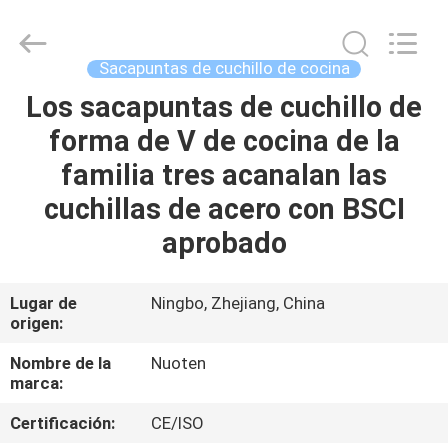
Yuyao
Norton
Electric
Appliance
Co.,
Sacapuntas de cuchillo de cocina
Ltd..
All
Los sacapuntas de cuchillo de
EN
Rights
Reserved.
forma de V de cocina de la
CASA
familia tres acanalan las
PRODUCTOS
cuchillas de acero con BSCI
aprobado
LOS
VÍDEOS
Lugar de
Ningbo, Zhejiang, China
origen:
SOBRE
Nombre de la
Nuoten
marca:
NOSOTROS
Certificación:
CE/ISO