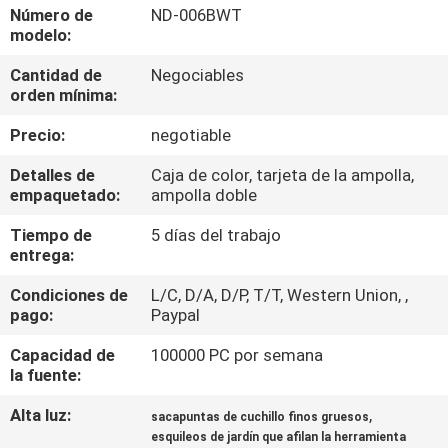
RECORRIDO
Número de
ND-006BWT
modelo:
POR
Cantidad de
Negociables
LA
orden mínima:
FÁBRICA
Precio:
negotiable
CONTROL
Detalles de
Caja de color, tarjeta de la ampolla,
empaquetado:
ampolla doble
DE
Tiempo de
5 días del trabajo
CALIDAD
entrega:
Condiciones de
L/C, D/A, D/P, T/T, Western Union, ,
CONTACTA
pago:
Paypal
CON
Capacidad de
100000 PC por semana
NOSOTROS
la fuente:
Alta luz:
,
sacapuntas de cuchillo finos gruesos
NOTICIAS
esquileos de jardín que afilan la herramienta