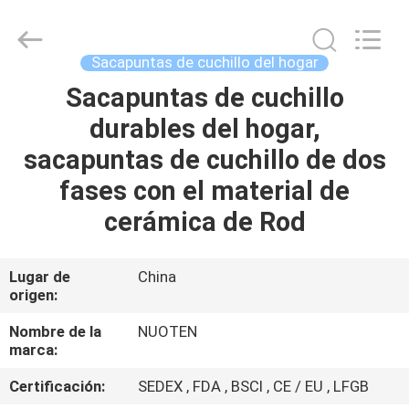
Yuyao
Norton
Electric
Appliance
Co.,
Sacapuntas de cuchillo del hogar
Ltd..
All
Sacapuntas de cuchillo
EN
Rights
Reserved.
durables del hogar,
CASA
sacapuntas de cuchillo de dos
PRODUCTOS
fases con el material de
cerámica de Rod
LOS
VÍDEOS
Lugar de
China
origen:
SOBRE
Nombre de la
NUOTEN
marca:
NOSOTROS
Certificación:
SEDEX , FDA , BSCI , CE / EU , LFGB