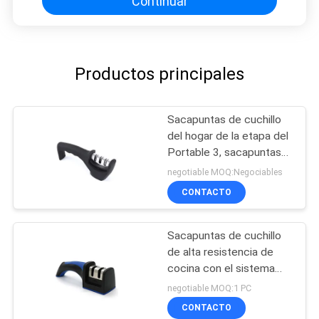
Continuar
Productos principales
Sacapuntas de cuchillo
del hogar de la etapa del
Portable 3, sacapuntas
del carburo de tungsteno
negotiable MOQ:Negociables
del PDA
CONTACTO
Sacapuntas de cuchillo
de alta resistencia de
cocina con el sistema
doble superior ajustable
negotiable MOQ:1 PC
CONTACTO