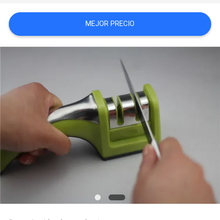
MEJOR PRECIO
CASOS
DE
TRABAJO
SOLICITAR
UNA
CITA
MAPA
DEL
SITIO