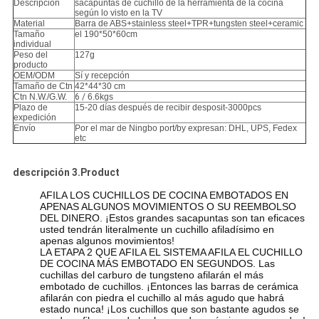
Descripción
sacapuntas de cuchillo de la herramienta de la cocina
según lo visto en la TV
Material
Barra de ABS+stainless steel+TPR+tungsten steel+ceramic
Tamaño
el 190*50*60cm
individual
Peso del
127g
producto
OEM/ODM
Sí y recepción
Tamaño de Ctn
42*44*30 cm
Ctn N.W./G.W.
6 /
6.6kgs
Plazo de
15-20 días después de recibir desposit-3000pcs
expedición
Envío
Por el mar de Ningbo port/by expresan: DHL, UPS, Fedex
etc
descripción 3.Product
AFILA LOS CUCHILLOS DE COCINA EMBOTADOS EN
APENAS ALGUNOS MOVIMIENTOS O SU REEMBOLSO
DEL DINERO. ¡Estos grandes sacapuntas son tan eficaces
usted tendrán literalmente un cuchillo afiladísimo en
apenas algunos movimientos!
LA ETAPA 2 QUE AFILA EL SISTEMA AFILA EL CUCHILLO
DE COCINA MÁS EMBOTADO EN SEGUNDOS. Las
cuchillas del carburo de tungsteno afilarán el más
embotado de cuchillos. ¡Entonces las barras de cerámica
afilarán con piedra el cuchillo al más agudo que habrá
estado nunca! ¡Los cuchillos que son bastante agudos se