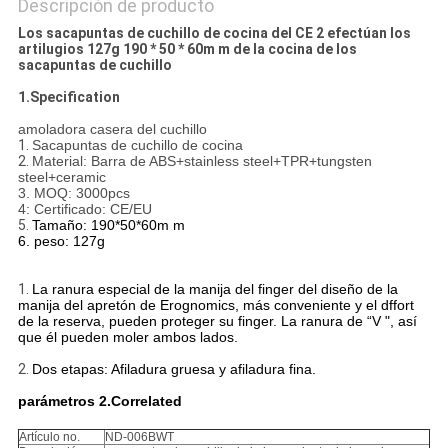
PRIVACY
Descripción de producto
Los sacapuntas de cuchillo de cocina del CE 2 efectúan los
POLICY
artilugios 127g 190 * 50 * 60m m de la cocina de los
sacapuntas de cuchillo
1.Specification
amoladora casera del cuchillo
1.
Sacapuntas de cuchillo de cocina
2.
Material: Barra de ABS+stainless steel+TPR+tungsten
steel+ceramic
3. MOQ: 3000pcs
4: Certificado: CE/EU
5.
Tamaño: 190*50*60m m
6. peso: 127g
1.
La ranura especial de la manija del finger del diseño de la
manija del apretón de Erognomics, más conveniente y el dffort
de la reserva, pueden proteger su finger. La ranura de “V ", así
que él pueden moler ambos lados.
2.
Dos etapas: Afiladura gruesa y afiladura fina.
parámetros 2.Correlated
Artículo no.
ND-006BWT