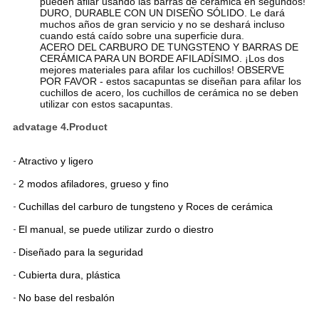
pueden afilar usando las barras de cerámica en segundos!
DURO, DURABLE CON UN DISEÑO SÓLIDO. Le dará
muchos años de gran servicio y no se deshará incluso
cuando está caído sobre una superficie dura.
ACERO DEL CARBURO DE TUNGSTENO Y BARRAS DE
CERÁMICA PARA UN BORDE AFILADÍSIMO. ¡Los dos
mejores materiales para afilar los cuchillos! OBSERVE
POR FAVOR - estos sacapuntas se diseñan para afilar los
cuchillos de acero, los cuchillos de cerámica no se deben
utilizar con estos sacapuntas.
advatage 4.Product
-
Atractivo y ligero
-
2 modos afiladores, grueso y fino
-
Cuchillas del carburo de tungsteno y Roces de cerámica
-
El manual, se puede utilizar zurdo o diestro
-
Diseñado para la seguridad
-
Cubierta dura, plástica
-
No base del resbalón