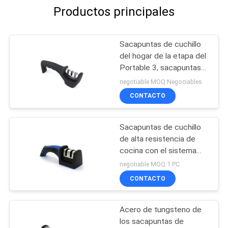
Productos principales
Sacapuntas de cuchillo
del hogar de la etapa del
Portable 3, sacapuntas
del carburo de tungsteno
negotiable MOQ:Negociables
del PDA
CONTACTO
Sacapuntas de cuchillo
de alta resistencia de
cocina con el sistema
doble superior ajustable
negotiable MOQ:1 PC
CONTACTO
Acero de tungsteno de
los sacapuntas de