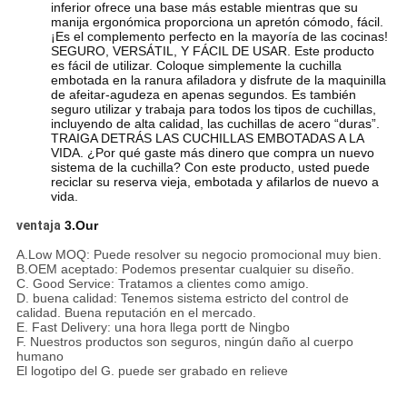
inferior ofrece una base más estable mientras que su
manija ergonómica proporciona un apretón cómodo, fácil.
¡Es el complemento perfecto en la mayoría de las cocinas!
SEGURO, VERSÁTIL, Y FÁCIL DE USAR. Este producto
es fácil de utilizar. Coloque simplemente la cuchilla
embotada en la ranura afiladora y disfrute de la maquinilla
de afeitar-agudeza en apenas segundos. Es también
seguro utilizar y trabaja para todos los tipos de cuchillas,
incluyendo de alta calidad, las cuchillas de acero “duras”.
TRAIGA DETRÁS LAS CUCHILLAS EMBOTADAS A LA
VIDA. ¿Por qué gaste más dinero que compra un nuevo
sistema de la cuchilla? Con este producto, usted puede
reciclar su reserva vieja, embotada y afilarlos de nuevo a
vida.
ventaja
3.Our
A.Low MOQ: Puede resolver su negocio promocional muy bien.
B.OEM aceptado: Podemos presentar cualquier su diseño.
C. Good Service: Tratamos a clientes como amigo.
D. buena calidad: Tenemos sistema estricto del control de
calidad. Buena reputación en el mercado.
E. Fast Delivery: una hora llega portt de Ningbo
F. Nuestros productos son seguros, ningún daño al cuerpo
humano
El logotipo del G. puede ser grabado en relieve