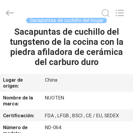
Yuyao
Norton
Electric
Appliance
Co.,
Sacapuntas de cuchillo del hogar
Ltd..
All
Sacapuntas de cuchillo del
EN
Rights
Reserved.
tungsteno de la cocina con la
CASA
piedra afiladora de cerámica
PRODUCTOS
del carburo duro
LOS
Lugar de
China
origen:
VÍDEOS
Nombre de la
NUOTEN
marca:
SOBRE
Certificación:
FDA , LFGB , BSCI , CE / EU, SEDEX
NOSOTROS
Número de
ND-064