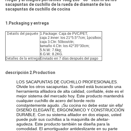
PRIVACY
sacapuntas de cuchillo de la rueda de diamante de los
sacapuntas de cuchillo de cocina
POLICY
1.Packaging y entrega
Detaiils del paquete
1.Package: Caja de PVC/PET;
caja 2.Inner: los 21*5.5*7cm; 1pcs/box;
caja 3.Ctn: 50box/ctn;
tamaño 4.Ctn: los 42*35*30cm;
5.N.W.: 7.6kg;
6.G.W.: 8.2KG.
Detalles de la entrega
Enviado en 7 días después del pago
descripción 2.Production
LOS SACAPUNTAS DE CUCHILLO PROFESIONALES.
Olvide los otros sacapuntas. Si usted está buscando una
herramienta afiladora de alta calidad, confiable, éste es el
mejor sistema del mercado hoy. Este producto mantendrá
cualquier cuchillo de acero del borde recto
constantemente agudo. ¡Su cocina no debe estar sin ella!
DISEÑO ELEGANTE, ERGONÓMICO Y CONSTRUCCIÓN
DURABLE. Con su sistema afilador en dos etapas, usted
puede pulir sus cuchillas a la maquinilla de afeitar-
agudeza. Este producto también se diseña para la
comodidad. El amortiguador antideslizante en su parte