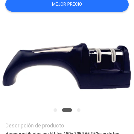
MEJOR PRECIO
CASOS
DE
TRABAJO
SOLICITAR
UNA
CITA
MAPA
DEL
SITIO
Descripción de producto
Hogar y artilugios portátiles 180g 205 * 65 * 52m m de los