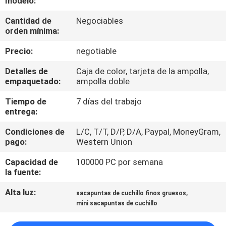
modelo:
RECORRIDO
Cantidad de
Negociables
POR
orden mínima:
LA
Precio:
negotiable
FÁBRICA
Detalles de
Caja de color, tarjeta de la ampolla,
empaquetado:
ampolla doble
CONTROL
Tiempo de
7 días del trabajo
DE
entrega:
CALIDAD
Condiciones de
L/C, T/T, D/P, D/A, Paypal, MoneyGram,
pago:
Western Union
CONTACTA
Capacidad de
100000 PC por semana
CON
la fuente:
NOSOTROS
Alta luz:
,
sacapuntas de cuchillo finos gruesos
mini sacapuntas de cuchillo
NOTICIAS