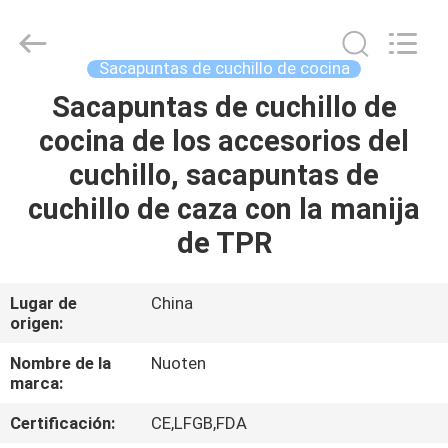
Yuyao
Norton
Electric
Appliance
Co.,
Sacapuntas de cuchillo de cocina
Ltd..
All
Sacapuntas de cuchillo de
EN
Rights
Reserved.
cocina de los accesorios del
CASA
cuchillo, sacapuntas de
PRODUCTOS
cuchillo de caza con la manija
de TPR
LOS
VÍDEOS
Lugar de
China
origen:
SOBRE
Nombre de la
Nuoten
marca:
NOSOTROS
Certificación:
CE,LFGB,FDA