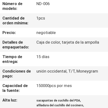
RECORRIDO
Número de
ND-006
modelo:
POR
Cantidad de
1pcs
LA
orden mínima:
FÁBRICA
Precio:
negotiable
CONTROL
Detalles de
Caja de color, tarjeta de la ampolla
empaquetado:
DE
Tiempo de
15 días
CALIDAD
entrega:
Condiciones de
unión occidental, T/T, Moneygram
CONTACTA
pago:
CON
Capacidad de
150000pcs por mes
NOSOTROS
la fuente:
Alta luz:
,
sacapuntas de cuchillo del PDA
,
NOTICIAS
afiladura del cuchillo del cocinero