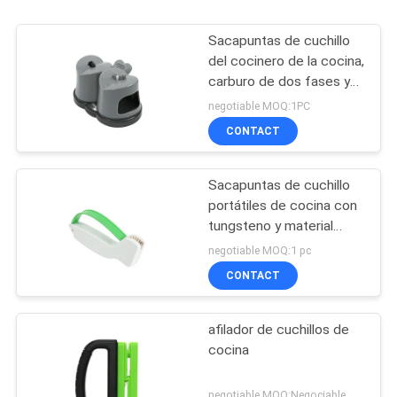
Sacapuntas de cuchillo
del cocinero de la cocina,
carburo de dos fases y
sacapuntas de cerámica
negotiable MOQ:1PC
CONTACT
Sacapuntas de cuchillo
portátiles de cocina con
tungsteno y material
plástico del ABS
negotiable MOQ:1 pc
CONTACT
afilador de cuchillos de
cocina
negotiable MOQ:Negociable