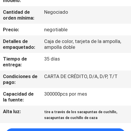
modelo:
RECORRIDO
Cantidad de
Negociado
POR
orden mínima:
LA
Precio:
negotiable
FÁBRICA
Detalles de
Caja de color, tarjeta de la ampolla,
empaquetado:
ampolla doble
CONTROL
Tiempo de
35 días
DE
entrega:
CALIDAD
Condiciones de
CARTA DE CRÉDITO, D/A, D/P, T/T
pago:
CONTACTA
Capacidad de
300000pcs por mes
CON
la fuente:
NOSOTROS
Alta luz:
,
tire a través de los sacapuntas de cuchillo
sacapuntas de cuchillo de caza
NOTICIAS