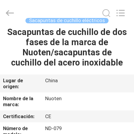
Yuyao
Norton
Electric
Appliance
Co.,
Sacapuntas de cuchillo eléctricos
Ltd..
All
Sacapuntas de cuchillo de dos
EN
Rights
Reserved.
fases de la marca de
CASA
Nuoten/sacapuntas de
PRODUCTOS
cuchillo del acero inoxidable
LOS
Lugar de
China
origen:
VÍDEOS
Nombre de la
Nuoten
marca:
SOBRE
Certificación:
CE
NOSOTROS
Número de
ND-079