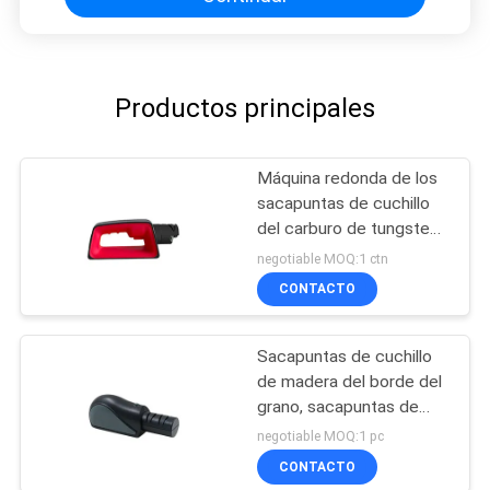
Productos principales
Máquina redonda de los
sacapuntas de cuchillo
del carburo de tungsteno
para la afiladura de la
negotiable MOQ:1 ctn
herramienta del cuchillo
CONTACTO
Sacapuntas de cuchillo
de madera del borde del
grano, sacapuntas de
cuchillo afilado de alta
negotiable MOQ:1 pc
resistencia del trabajo
CONTACTO