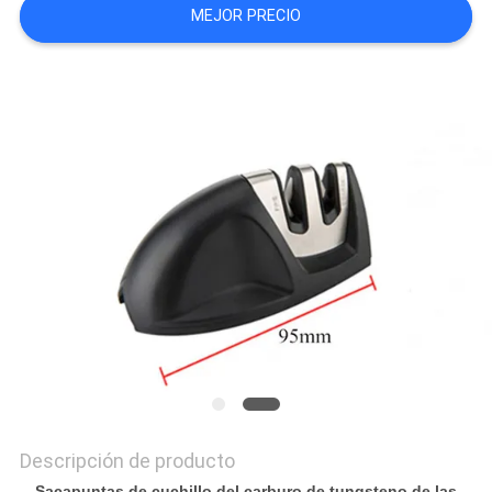
MEJOR PRECIO
CASOS
DE
TRABAJO
SOLICITAR
UNA
CITA
MAPA
DEL
SITIO
Descripción de producto
Sacapuntas de cuchillo del carburo de tungsteno de las