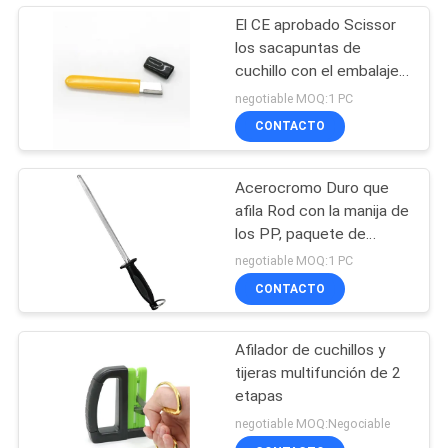
El CE aprobado Scissor
los sacapuntas de
cuchillo con el embalaje
de la tarjeta de la ampolla
negotiable MOQ:1 PC
del PVC para las mujeres
CONTACTO
Acerocromo Duro que
afila Rod con la manija de
los PP, paquete de
ampolla doble
negotiable MOQ:1 PC
CONTACTO
Afilador de cuchillos y
tijeras multifunción de 2
etapas
negotiable MOQ:Negociable