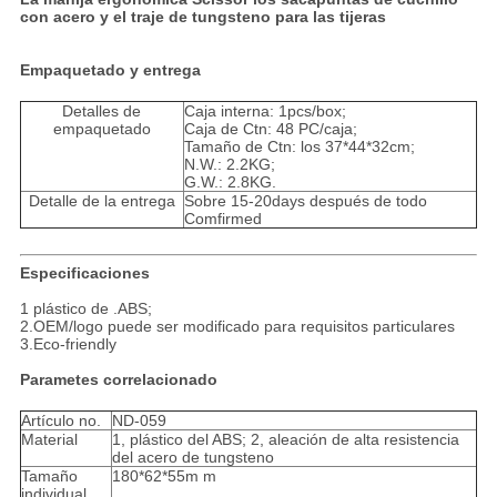
PRIVACY
con acero y el traje de tungsteno para las tijeras
POLICY
Empaquetado y entrega
Detalles de
Caja interna: 1pcs/box;
empaquetado
Caja de Ctn: 48 PC/caja;
Tamaño de Ctn: los 37*44*32cm;
N.W.: 2.2KG;
G.W.: 2.8KG.
Detalle de la entrega
Sobre 15-20days después de todo
Comfirmed
Especificaciones
1 plástico de .ABS;
2.OEM/logo puede ser modificado para requisitos particulares
3.Eco-friendly
Parametes correlacionado
Artículo no.
ND-059
Material
1, plástico del ABS; 2, aleación de alta resistencia
del acero de tungsteno
Tamaño
180*62*55m m
individual