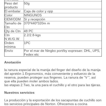
Peso del
50g
producto
El embalar
Caja de color y opp
Color
NINGUNOS
OEM/ODM
Sí y recepción
Tamaño de
370*440*320m m
Ctn
Qty de Ctn
48 PC
Ctn
2.2/2.8-kgs
N.W./G.W.
Orden
1PC
mínima
Envío
Por el mar de Ningbo port/by expresan: DHL, UPS,
Fedex etc
Anotación
la ranura especial de la manija del finger del diseño de la manija
del apretón 1.Ergonomics, más conveniente y esfuerzo de la
reserva, pueden proteger sus fingeres. La ranura de “V ", así
que ella pueden moler ambos lados.
las etapas 2.Two, la una para el cuchillo y el otro para las tijeras.
Nuestros servicios
La producción y la exportación de los sacapuntas de cuchillo son
los servicios principales de Norton. Ofrecemos a cocina