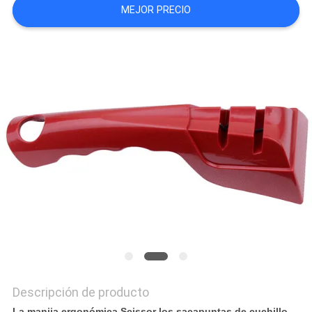
MEJOR PRECIO
CASOS
DE
TRABAJO
SOLICITAR
UNA
CITA
MAPA
DEL
SITIO
Descripción de producto
La manija ergonómica Scissor los sacapuntas de cuchillo