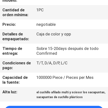
modelo:
RECORRIDO
Cantidad de
1PC
POR
orden mínima:
LA
Precio:
negotiable
FÁBRICA
Detalles de
Caja de color y opp
empaquetado:
CONTROL
Tiempo de
Sobre 15-20days después de todo
DE
entrega:
Comfirmed
CALIDAD
Condiciones de
T/T, D/A, D/P, L/C
pago:
CONTACTA
Capacidad de
1000000 Piece / Pieces per Mes
CON
la fuente:
NOSOTROS
Alta luz:
,
el cuchillo afilado multi y scissor los sacapuntas
sacapuntas de cuchillo plásticos
NOTICIAS