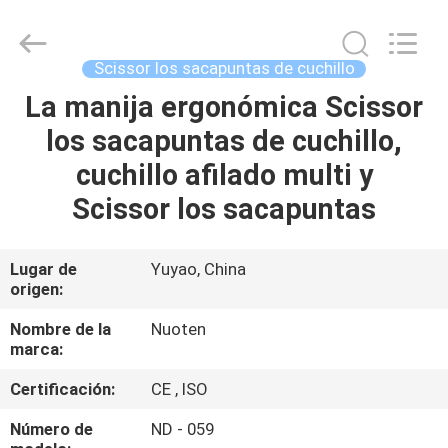
Yuyao
Norton
Electric
Appliance
Co.,
Scissor los sacapuntas de cuchillo
Ltd..
All
La manija ergonómica Scissor
EN
Rights
Reserved.
los sacapuntas de cuchillo,
CASA
cuchillo afilado multi y
PRODUCTOS
Scissor los sacapuntas
LOS
Lugar de
Yuyao, China
origen:
VÍDEOS
Nombre de la
Nuoten
marca:
SOBRE
Certificación:
CE , ISO
NOSOTROS
Número de
ND - 059